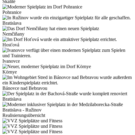
Skalité
Pohranice
Bratislava
Nemčiňany
Hosťová
Ivanovce
Környe
Bánovce nad Bebravou
Bratislava
Bratislava - Ružinov
Realisierungsübersicht