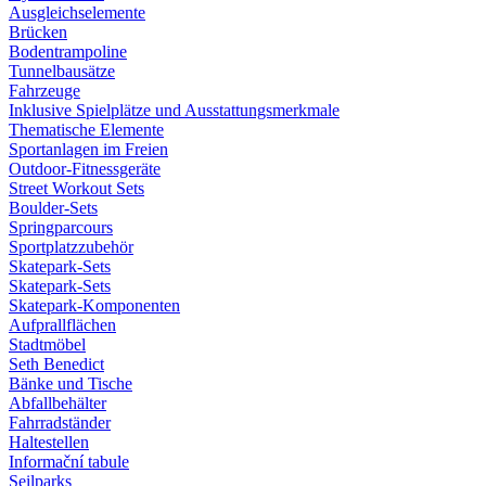
Ausgleichselemente
Brücken
Bodentrampoline
Tunnelbausätze
Fahrzeuge
Inklusive Spielplätze und Ausstattungsmerkmale
Thematische Elemente
Sportanlagen im Freien
Outdoor-Fitnessgeräte
Street Workout Sets
Boulder-Sets
Springparcours
Sportplatzzubehör
Skatepark-Sets
Skatepark-Sets
Skatepark-Komponenten
Aufprallflächen
Stadtmöbel
Seth Benedict
Bänke und Tische
Abfallbehälter
Fahrradständer
Haltestellen
Informační tabule
Seilparks