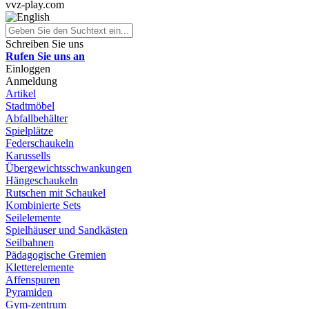
vvz-play.com
Schreiben Sie uns
Rufen Sie uns an
Einloggen
Anmeldung
Artikel
Stadtmöbel
Abfallbehälter
Spielplätze
Federschaukeln
Karussells
Übergewichtsschwankungen
Hängeschaukeln
Rutschen mit Schaukel
Kombinierte Sets
Seilelemente
Spielhäuser und Sandkästen
Seilbahnen
Pädagogische Gremien
Kletterelemente
Affenspuren
Pyramiden
Gym-zentrum