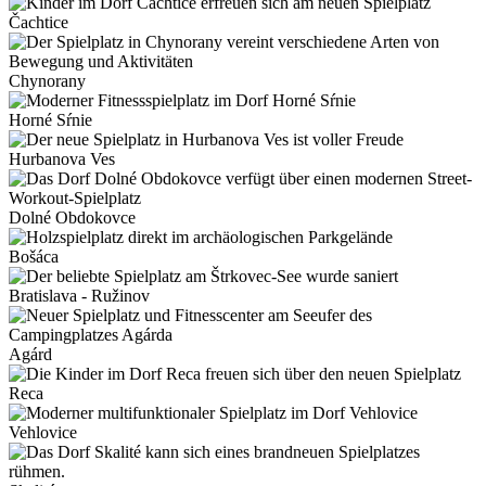
Čachtice
Chynorany
Horné Sŕnie
Hurbanova Ves
Dolné Obdokovce
Bošáca
Bratislava - Ružinov
Agárd
Reca
Vehlovice