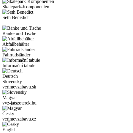
Skatepark-Komponenten
Seth Benedict
Bänke und Tische
Abfallbehälter
Fahrradständer
Informační tabule
Deutsch
Slovensky
verimevzabavu.sk
Magyar
vvz-jatszoterek.hu
Česky
verimevzabavu.cz
English