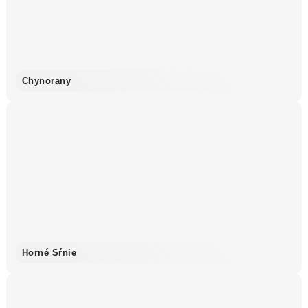
Chynorany
Horné Sŕnie