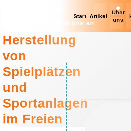
Schreiben Sie uns
Über
Start
Artikel
uns
Rufen Sie uns an
Herstellung
von
Spielplätzen
und
Sportanlagen
im Freien