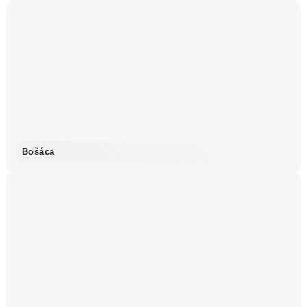
Bošáca