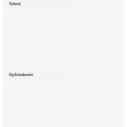
Tokod
Győrladamér