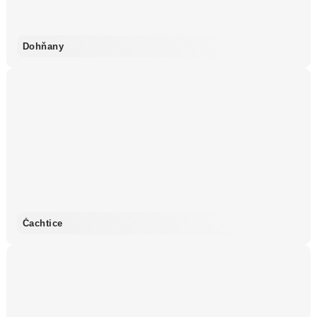
Dohňany
Čachtice