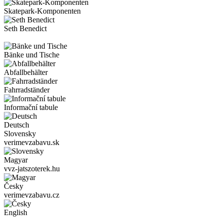
Skatepark-Komponenten
Seth Benedict
Bänke und Tische
Abfallbehälter
Fahrradständer
Informační tabule
Deutsch
Slovensky
verimevzabavu.sk
Magyar
vvz-jatszoterek.hu
Česky
verimevzabavu.cz
English