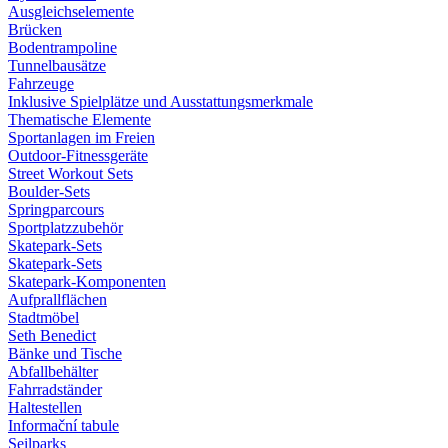
Ausgleichselemente
Brücken
Bodentrampoline
Tunnelbausätze
Fahrzeuge
Inklusive Spielplätze und Ausstattungsmerkmale
Thematische Elemente
Sportanlagen im Freien
Outdoor-Fitnessgeräte
Street Workout Sets
Boulder-Sets
Springparcours
Sportplatzzubehör
Skatepark-Sets
Skatepark-Sets
Skatepark-Komponenten
Aufprallflächen
Stadtmöbel
Seth Benedict
Bänke und Tische
Abfallbehälter
Fahrradständer
Haltestellen
Informační tabule
Seilparks