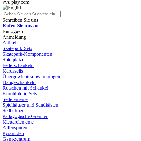
vvz-play.com
Schreiben Sie uns
Rufen Sie uns an
Einloggen
Anmeldung
Artikel
Skatepark-Sets
Skatepark-Komponenten
Spielplätze
Federschaukeln
Karussells
Übergewichtsschwankungen
Hängeschaukeln
Rutschen mit Schaukel
Kombinierte Sets
Seilelemente
Spielhäuser und Sandkästen
Seilbahnen
Pädagogische Gremien
Kletterelemente
Affenspuren
Pyramiden
Gym-zentrum