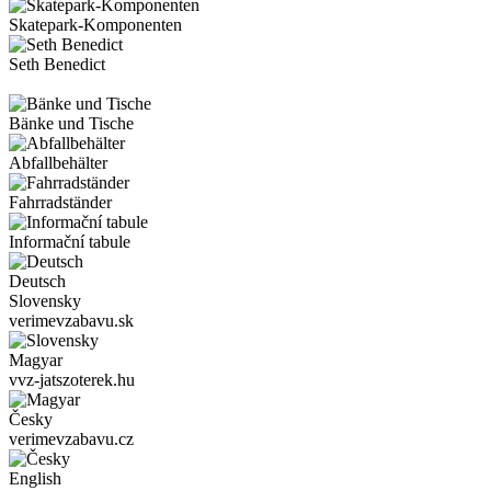
Skatepark-Komponenten
Seth Benedict
Bänke und Tische
Abfallbehälter
Fahrradständer
Informační tabule
Deutsch
Slovensky
verimevzabavu.sk
Magyar
vvz-jatszoterek.hu
Česky
verimevzabavu.cz
English