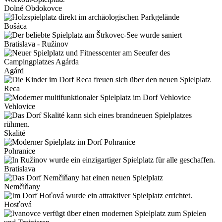
Dolné Obdokovce
Bošáca
Bratislava - Ružinov
Agárd
Reca
Vehlovice
Skalité
Pohranice
Bratislava
Nemčiňany
Hosťová