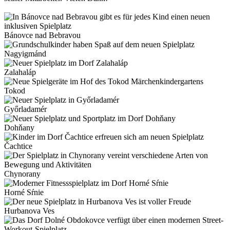
Bánovce nad Bebravou
Nagyigmánd
Zalahaláp
Tokod
Győrladamér
Dohňany
Čachtice
Chynorany
Horné Sŕnie
Hurbanova Ves