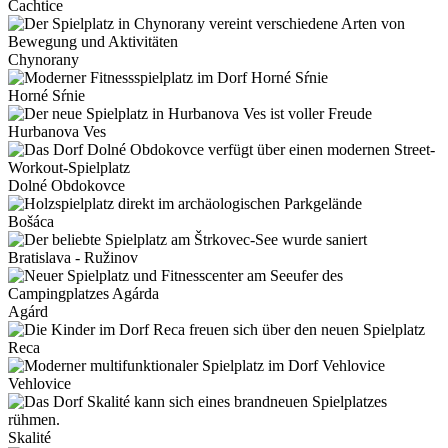
Čachtice
Chynorany
Horné Sŕnie
Hurbanova Ves
Dolné Obdokovce
Bošáca
Bratislava - Ružinov
Agárd
Reca
Vehlovice
Skalité