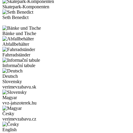
Skatepark-Komponenten
Seth Benedict
Bänke und Tische
Abfallbehälter
Fahrradständer
Informační tabule
Deutsch
Slovensky
verimevzabavu.sk
Magyar
vvz-jatszoterek.hu
Česky
verimevzabavu.cz
English