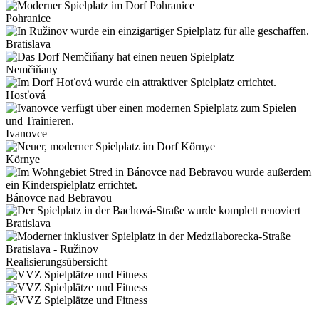
Pohranice
Bratislava
Nemčiňany
Hosťová
Ivanovce
Környe
Bánovce nad Bebravou
Bratislava
Bratislava - Ružinov
Realisierungsübersicht