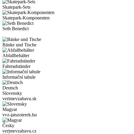
Skatepark-Sets
Skatepark-Komponenten
Seth Benedict
Bänke und Tische
Abfallbehälter
Fahrradständer
Informační tabule
Deutsch
Slovensky
verimevzabavu.sk
Magyar
vvz-jatszoterek.hu
Česky
verimevzabavu.cz