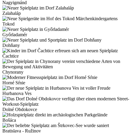
Nagyigmánd
Zalahaláp
Tokod
Győrladamér
Dohňany
Čachtice
Chynorany
Horné Sŕnie
Hurbanova Ves
Dolné Obdokovce
Bošáca
Bratislava - Ružinov