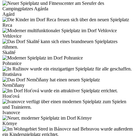
Agárd
Reca
Vehlovice
Skalité
Pohranice
Bratislava
Nemčiňany
Hosťová
Ivanovce
Környe