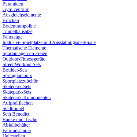
Pyramiden
Gym-zentrum
Ausgleichselemente
Brücken
Bodentrampoline
Tunnelbausätze
Fahrzeuge
Inklusive Spielplätze und Ausstattungsmerkmale
Thematische Elemente
Sportanlagen im Freien
Outdoor-Fitnessgeräte
Street Workout Sets
Boulder-Sets
Springparcours
Sportplatzzubehör
Skatepark-Sets
Skatepark-Sets
Skatepark-Komponenten
Aufprallflächen
Stadtmöbel
Seth Benedict
Bänke und Tische
Abfallbehälter
Fahrradständer
Haltestellen