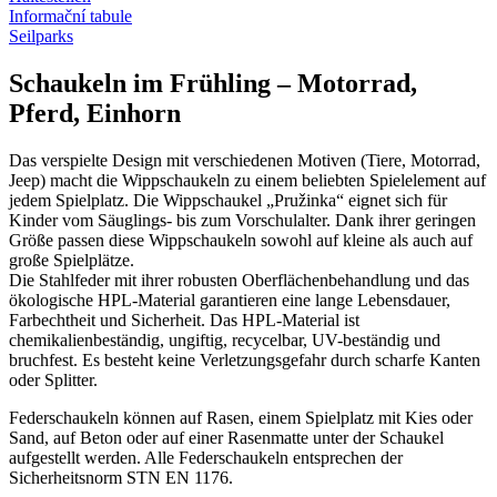
Informační tabule
Seilparks
Schaukeln im Frühling – Motorrad,
Pferd, Einhorn
Das verspielte Design mit verschiedenen Motiven (Tiere, Motorrad,
Jeep) macht die Wippschaukeln zu einem beliebten Spielelement auf
jedem Spielplatz. Die Wippschaukel „Pružinka“ eignet sich für
Kinder vom Säuglings- bis zum Vorschulalter. Dank ihrer geringen
Größe passen diese Wippschaukeln sowohl auf kleine als auch auf
große Spielplätze.
Die Stahlfeder mit ihrer robusten Oberflächenbehandlung und das
ökologische HPL-Material garantieren eine lange Lebensdauer,
Farbechtheit und Sicherheit. Das HPL-Material ist
chemikalienbeständig, ungiftig, recycelbar, UV-beständig und
bruchfest. Es besteht keine Verletzungsgefahr durch scharfe Kanten
oder Splitter.
Federschaukeln können auf Rasen, einem Spielplatz mit Kies oder
Sand, auf Beton oder auf einer Rasenmatte unter der Schaukel
aufgestellt werden. Alle Federschaukeln entsprechen der
Sicherheitsnorm STN EN 1176.