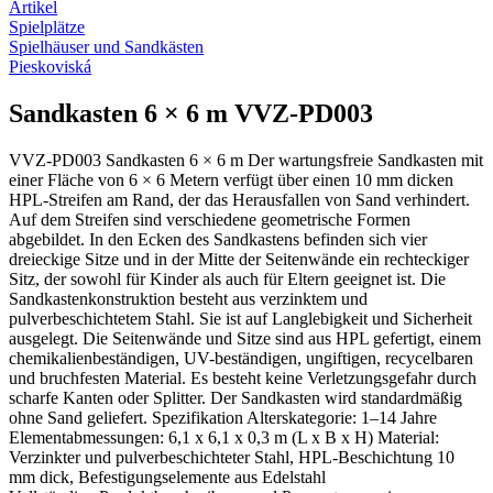
Artikel
Spielplätze
Spielhäuser und Sandkästen
Pieskoviská
Sandkasten 6 × 6 m VVZ-PD003
VVZ-PD003 Sandkasten 6 × 6 m Der wartungsfreie Sandkasten mit
einer Fläche von 6 × 6 Metern verfügt über einen 10 mm dicken
HPL-Streifen am Rand, der das Herausfallen von Sand verhindert.
Auf dem Streifen sind verschiedene geometrische Formen
abgebildet. In den Ecken des Sandkastens befinden sich vier
dreieckige Sitze und in der Mitte der Seitenwände ein rechteckiger
Sitz, der sowohl für Kinder als auch für Eltern geeignet ist. Die
Sandkastenkonstruktion besteht aus verzinktem und
pulverbeschichtetem Stahl. Sie ist auf Langlebigkeit und Sicherheit
ausgelegt. Die Seitenwände und Sitze sind aus HPL gefertigt, einem
chemikalienbeständigen, UV-beständigen, ungiftigen, recycelbaren
und bruchfesten Material. Es besteht keine Verletzungsgefahr durch
scharfe Kanten oder Splitter. Der Sandkasten wird standardmäßig
ohne Sand geliefert. Spezifikation Alterskategorie: 1–14 Jahre
Elementabmessungen: 6,1 x 6,1 x 0,3 m (L x B x H) Material:
Verzinkter und pulverbeschichteter Stahl, HPL-Beschichtung 10
mm dick, Befestigungselemente aus Edelstahl