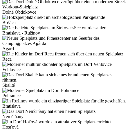
Dolné Obdokovce
Bošáca
Bratislava - Ružinov
Agárd
Reca
Vehlovice
Skalité
Pohranice
Bratislava
Nemčiňany
Hosťová