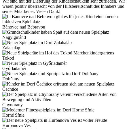
Wir sind mit der Lieferung der Kinderschaukeln sehr zufrieden. Wir
waren positiv überrascht von der Hilfsbereitschaft des Inhabers und
seiner Mitarbeiter. Vielen Dank!
Bánovce nad Bebravou
Nagyigmánd
Zalahaláp
Tokod
Győrladamér
Dohňany
Čachtice
Chynorany
Horné Sŕnie
Hurbanova Ves