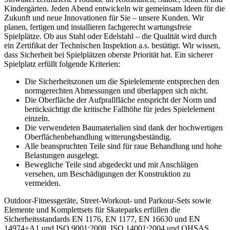
Kindergärten. Jeden Abend entwickeln wir gemeinsam Ideen für die
Zukunft und neue Innovationen für Sie – unsere Kunden. Wir
planen, fertigen und installieren fachgerecht wartungsfreie
Spielplätze. Ob aus Stahl oder Edelstahl – die Qualität wird durch
ein Zertifikat der Technischen Inspektion a.s. bestätigt. Wir wissen,
dass Sicherheit bei Spielplätzen oberste Priorität hat. Ein sicherer
Spielplatz erfüllt folgende Kriterien:
Die Sicherheitszonen um die Spielelemente entsprechen den
normgerechten Abmessungen und überlappen sich nicht.
Die Oberfläche der Aufprallfläche entspricht der Norm und
berücksichtigt die kritische Fallhöhe für jedes Spielelement
einzeln.
Die verwendeten Baumaterialien sind dank der hochwertigen
Oberflächenbehandlung witterungsbeständig.
Alle beanspruchten Teile sind für raue Behandlung und hohe
Belastungen ausgelegt.
Bewegliche Teile sind abgedeckt und mit Anschlägen
versehen, um Beschädigungen der Konstruktion zu
vermeiden.
Outdoor-Fitnessgeräte, Street-Workout- und Parkour-Sets sowie
Elemente und Komplettsets für Skateparks erfüllen die
Sicherheitsstandards EN 1176, EN 1177, EN 16630 und EN
14974+A1 und ISO 9001:2008, ISO 14001:2004 und OHSAS