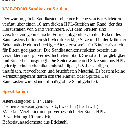
VVZ-PD003 Sandkasten 6 × 6 m
Der wartungsfreie Sandkasten mit einer Fläche von 6 × 6 Metern
verfügt über einen 10 mm dicken HPL-Streifen am Rand, der das
Herausfallen von Sand verhindert. Auf dem Streifen sind
verschiedene geometrische Formen abgebildet. In den Ecken des
Sandkastens befinden sich vier dreieckige Sitze und in der Mitte der
Seitenwände ein rechteckiger Sitz, der sowohl für Kinder als auch
für Eltern geeignet ist. Die Sandkastenkonstruktion besteht aus
verzinktem und pulverbeschichtetem Stahl. Sie ist auf Langlebigkeit
und Sicherheit ausgelegt. Die Seitenwände und Sitze sind aus HPL
gefertigt, einem chemikalienbeständigen, UV-beständigen,
ungiftigen, recycelbaren und bruchfesten Material. Es besteht keine
Verletzungsgefahr durch scharfe Kanten oder Splitter. Der
Sandkasten wird standardmäßig ohne Sand geliefert.
Spezifikation
Alterskategorie: 1–14 Jahre
Elementabmessungen: 6,1 x 6,1 x 0,3 m (L x B x H)
Material: Verzinkter und pulverbeschichteter Stahl, HPL-
Beschichtung 10 mm dick,
Befestigungselemente aus Edelstahl