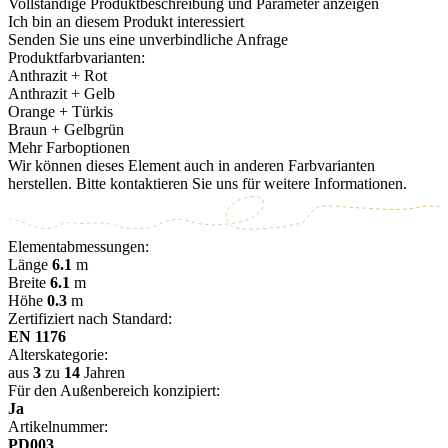
Vollständige Produktbeschreibung und Parameter anzeigen
Ich bin an diesem Produkt interessiert
Senden Sie uns eine unverbindliche Anfrage
Produktfarbvarianten:
Anthrazit + Rot
Anthrazit + Gelb
Orange + Türkis
Braun + Gelbgrün
Mehr Farboptionen
Wir können dieses Element auch in anderen Farbvarianten
herstellen. Bitte kontaktieren Sie uns für weitere Informationen.
Elementabmessungen:
Länge
6.1
m
Breite
6.1
m
Höhe
0.3
m
Zertifiziert nach Standard:
EN 1176
Alterskategorie:
aus
3
zu
14
Jahren
Für den Außenbereich konzipiert:
Ja
Artikelnummer:
PD003