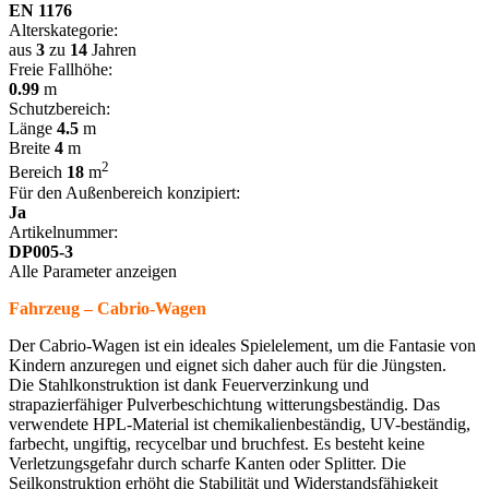
EN 1176
Alterskategorie:
aus
3
zu
14
Jahren
Freie Fallhöhe:
0.99
m
Schutzbereich:
Länge
4.5
m
Breite
4
m
2
Bereich
18
m
Für den Außenbereich konzipiert:
Ja
Artikelnummer:
DP005-3
Alle Parameter anzeigen
Fahrzeug – Cabrio-Wagen
Der Cabrio-Wagen ist ein ideales Spielelement, um die Fantasie von
Kindern anzuregen und eignet sich daher auch für die Jüngsten.
Die Stahlkonstruktion ist dank Feuerverzinkung und
strapazierfähiger Pulverbeschichtung witterungsbeständig. Das
verwendete HPL-Material ist chemikalienbeständig, UV-beständig,
farbecht, ungiftig, recycelbar und bruchfest. Es besteht keine
Verletzungsgefahr durch scharfe Kanten oder Splitter. Die
Seilkonstruktion erhöht die Stabilität und Widerstandsfähigkeit