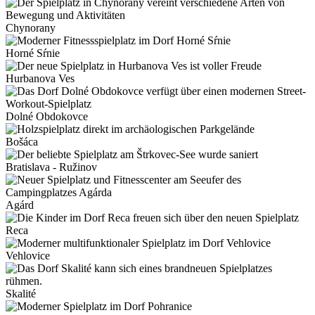
Chynorany
Horné Sŕnie
Hurbanova Ves
Dolné Obdokovce
Bošáca
Bratislava - Ružinov
Agárd
Reca
Vehlovice
Skalité