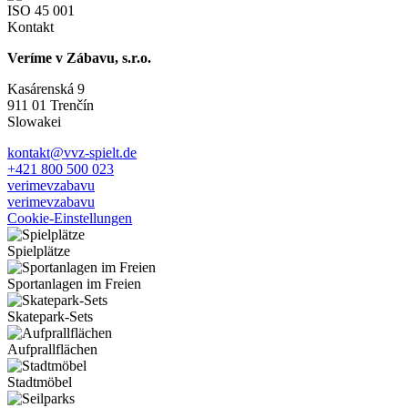
ISO 45 001
Kontakt
Veríme v Zábavu, s.r.o.
Kasárenská 9
911 01 Trenčín
Slowakei
kontakt@vvz-spielt.de
+421 800 500 023
verimevzabavu
verimevzabavu
Cookie-Einstellungen
Spielplätze
Sportanlagen im Freien
Skatepark-Sets
Aufprallflächen
Stadtmöbel