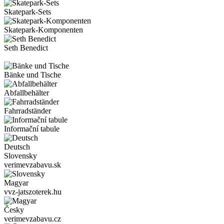
Skatepark-Sets
Skatepark-Komponenten
Seth Benedict
Bänke und Tische
Abfallbehälter
Fahrradständer
Informační tabule
Deutsch
Slovensky
verimevzabavu.sk
Magyar
vvz-jatszoterek.hu
Česky
verimevzabavu.cz