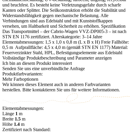
und bruchfest. Es besteht keine Verletzungsgefahr durch scharfe
Kanten oder Splitter. Die Seilkonstruktion erhöht die Stabilität und
Widerstandsfähigkeit gegen mechanische Belastung. Alle
Verbindungen sind aus Edelstahl und mit Kunststoffkappen
versehen, um Haltbarkeit und Sicherheit zu erhöhen. Spezifikation
Das Transportmittel – der Cabrio-Wagen VVZ-DP005-3 – ist nach
STN EN 1176 zertifiziert. Alterskategorie: 3–14 Jahre
Elementabmessungen: 1,5 x 1,0 x 0,8 m (L x B x H) Freie Fallhöhe:
0,5 m Aufprallfläche: 4,5 x 4,0 m (gemäß STN EN 1177) Material:
Feuerverzinkter Stahl, HPL, Befestigungselemente aus Edelstahl
Vollständige Produktbeschreibung und Parameter anzeigen
Ich bin an diesem Produkt interessiert
Senden Sie uns eine unverbindliche Anfrage
Produktfarbvarianten:
Mehr Farboptionen
Wir können dieses Element auch in anderen Farbvarianten
herstellen. Bitte kontaktieren Sie uns für weitere Informationen.
Elementabmessungen:
Länge
1
m
Breite
1.5
m
Höhe
1.4
m
Zertifiziert nach Standard: